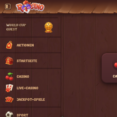
WORLD CUP
QUEST
AKTIONEN
STARTSEITE
CA
CASINO
LIVE-CASINO
JACKPOT-SPIELE
SPORT