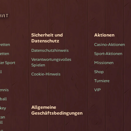
CHAT
Sicherheit und
Aktionen
Datenschutz
etten
Casino-Aktionen
Datenschutzhinweis
etten
Sport-Aktionen
Verantwortungsvolles
ler Sport
Missionen
Spielen
l
Shop
Cookie-Hinweis
Turniere
ennis
VIP
ball
Allgemeine
key
Geschäftsbedingungen
can
ll