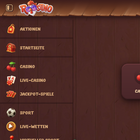
AKTIONEN
STARTSEITE
CASINO
LIVE-CASINO
CA
JACKPOT-SPIELE
SPORT
LIVE-WETTEN