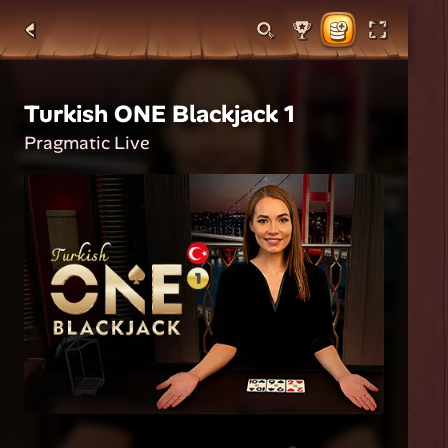
Turkish ONE Blackjack 1
Pragmatic Live