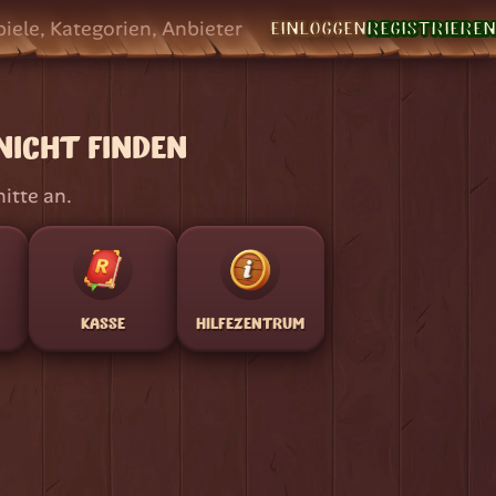
piele, Kategorien, Anbieter
EINLOGGEN
REGISTRIEREN
NICHT FINDEN
itte an.
KASSE
HILFEZENTRUM