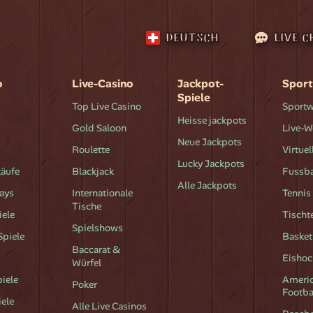
DEUTSCH
LIVE 
o
Live-Casino
Jackpot-
Sport
Spiele
Top Live Casino
Sportw
Heisse jackpots
Gold Saloon
Live-W
Neue Jackpots
Roulette
Virtuel
Lucky Jackpots
äufe
Blackjack
Fussba
Alle Jackpots
ays
Internationale
Tennis
Tische
iele
Tischt
Spielshows
Spiele
Basket
Baccarat &
Eishoc
Würfel
iele
Ameri
Poker
Footba
iele
Alle Live Casinos