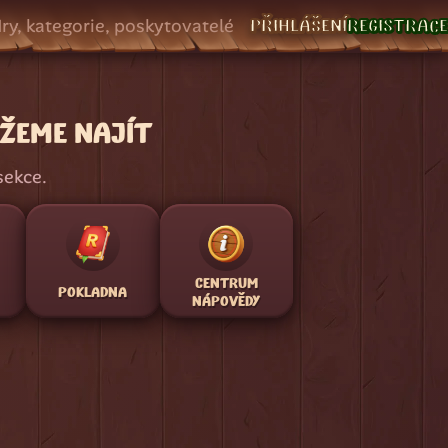
ry, kategorie, poskytovatelé
PŘIHLÁŠENÍ
REGISTRACE
ŽEME NAJÍT
sekce.
CENTRUM
POKLADNA
NÁPOVĚDY