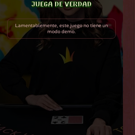
JUEGA DE VERDAD
Lamentablemente, este juego no tiene un
modo demo.