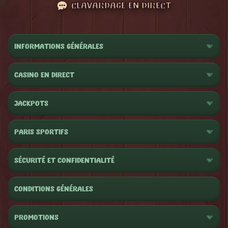
CLAVARDAGE EN DIRECT
INFORMATIONS GÉNÉRALES
CASINO EN DIRECT
JACKPOTS
PARIS SPORTIFS
SÉCURITÉ ET CONFIDENTIALITÉ
CONDITIONS GÉNÉRALES
PROMOTIONS