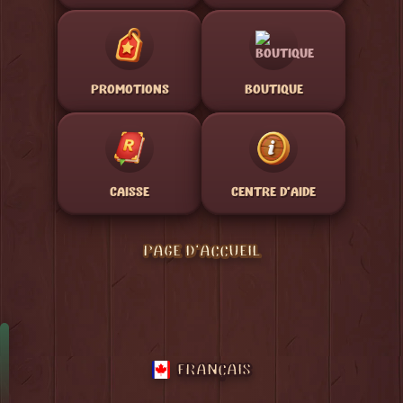
PROMOTIONS
BOUTIQUE
CAISSE
CENTRE D'AIDE
PAGE D'ACCUEIL
FRANÇAIS