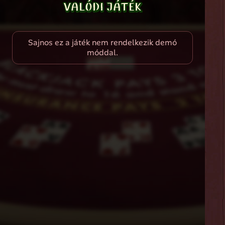
VALÓDI JÁTÉK
Sajnos ez a játék nem rendelkezik demó
móddal.