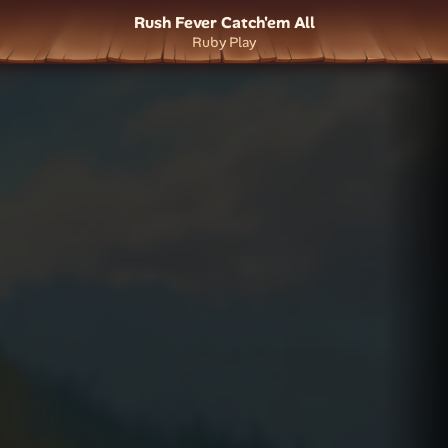
Rush Fever Catch'em All
Ruby Play