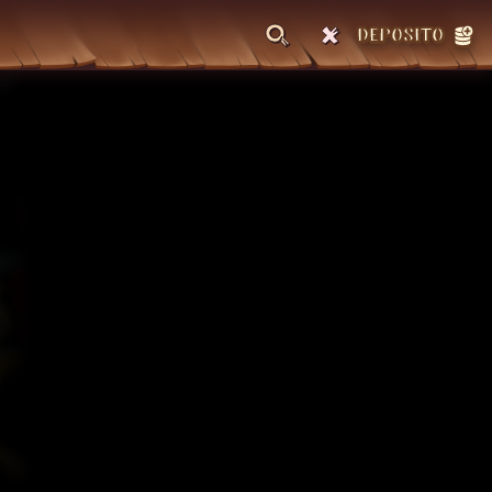
DEPOSITO