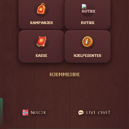
KAMPANJER
BUTIKK
KASSE
HJELPESENTER
HJEMMESIDE
NORSK
LIVE CHAT