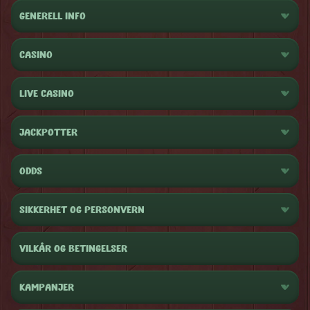
GENERELL INFO
CASINO
LIVE CASINO
JACKPOTTER
ODDS
SIKKERHET OG PERSONVERN
VILKÅR OG BETINGELSER
KAMPANJER