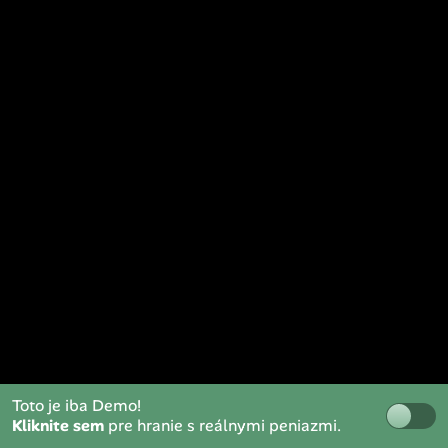
Toto je iba Demo!
Kliknite sem
pre hranie s reálnymi peniazmi.