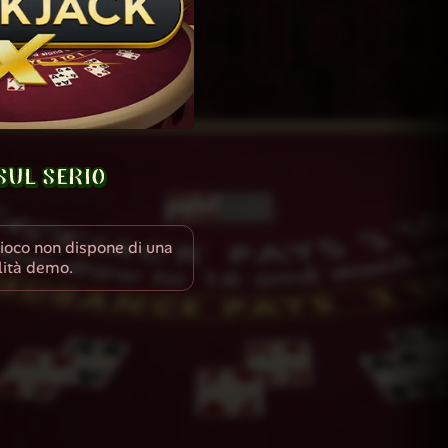
SUL SERIO
ioco non dispone di una
ità demo.