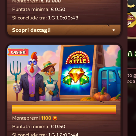
Montepremi
€ 10’000
Puntata minima:
€ 0.50
Si conclude tra:
1G 10:00:43
Scopri dettagli
GIOCA 
CASINÒ
Purtroppo questo g
modal
SLOT DELLA SETTIMANA
Montepremi
1100
Puntata minima:
€ 0.50
Si conclude tra:
1G 12:00:44