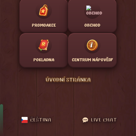
PROMOAKCE
OBCHOD
POKLADNA
CENTRUM NÁPOVĚDY
ÚVODNÍ STRÁNKA
ČEŠTINA
LIVE CHAT