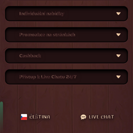
Individuální nabídky
Promoakce na stránkách
Cashback
Přístup k Live Chatu 24/7
ČEŠTINA
LIVE CHAT