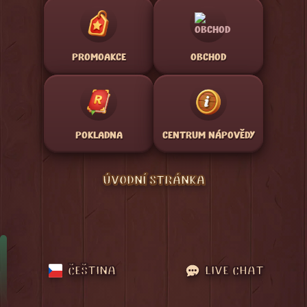
PROMOAKCE
OBCHOD
POKLADNA
CENTRUM NÁPOVĚDY
ÚVODNÍ STRÁNKA
ČEŠTINA
LIVE CHAT