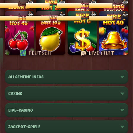
4.089,70 €
524.089,70 €
524.089,70 €
524.089,70 €
4.089,70 €
524.089,70 €
524.089,70 €
524.089,70 €
DEUTSCH
LIVE CHAT
ALLGEMEINE INFOS
CASINO
LIVE-CASINO
JACKPOT-SPIELE