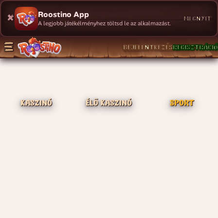
Roostino App
MEGNYIT
A legjobb játékélményhez töltsd le az alkalmazást.
BEJELENTKEZÉS
REGISZTRÁCIÓ
KASZINÓ
ÉLŐ KASZINÓ
SPORT